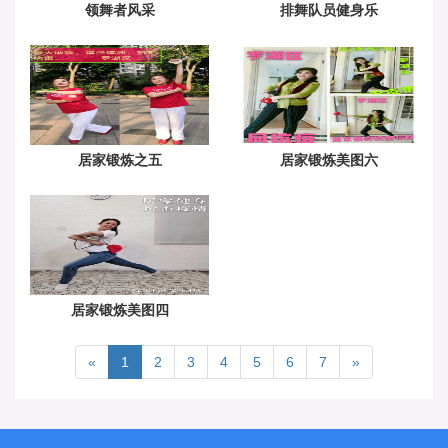
领舞者风采
排舞队员健身乐
居家锻炼之五
居家锻炼美图六
居家锻炼美图四
«
1
2
3
4
5
6
7
»