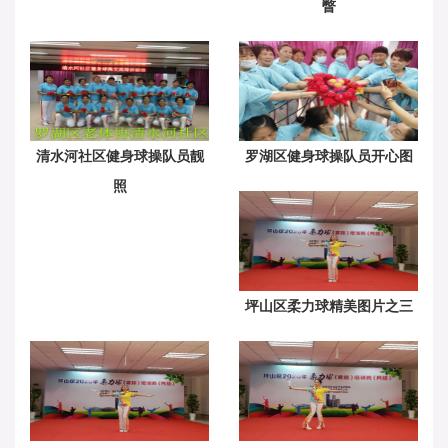
瞥
清水河社区健身球操队员靓
罗湖区健身球操队员开心图
照
坪山区柔力球精美图片之三