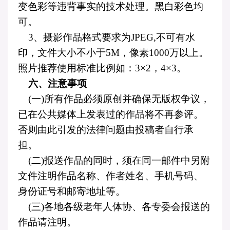
变色彩等违背事实的技术处理。黑白彩色均
可。
3
、摄影作品格式要求为
JPEG,
不可有水
印，文件大小不小于
5M
，像素
1000
万以上。
照片推荐使用标准比例如：
3
×
2
，
4
×
3
。
六、注意事项
(
一
)
所有作品必须原创并确保无版权争议，
已在公共媒体上发表过的作品将不再参评。
否则由此引发的法律问题由投稿者自行承
担。
(
二
)
报送作品的同时，须在同一邮件中另附
文件注明作品名称、作者姓名、手机号码、
身份证号和邮寄地址等。
(
三
)
各地各级老年人体协、各专委会报送的
作品请注明。