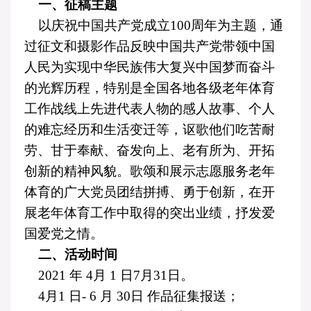
一、征稿主题
以庆祝中国共产党成立
100
周年为主题，通
过征文和摄影作品反映中国共产党带领中国
人民为实现中华民族伟大复兴中国梦而奋斗
的光辉历程，特别是全国各地各级老年体育
工作战线上先进代表人物的感人故事、个人
的难忘经历和生活变迁等，讴歌他们吃苦耐
劳、甘于奉献、奋发向上、老有所为、开拓
创新的精神风貌。歌颂和展示志愿服务老年
体育的广大党员团结拼搏、勇于创新，在开
展老年体育工作中取得的突出业绩，抒发爱
国爱党之情。
二、活动时间
2021
年
4
月
1
日
7
月
31
日。
4
月
1
日
- 6
月
30
日 作品征集报送；