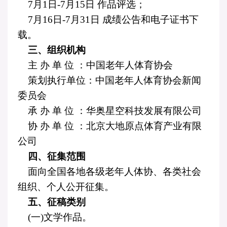
7
月
1
日
-7
月
15
日 作品评选；
7
月
16
日
-7
月
31
日 成绩公告和电子证书下
载。
三、组织机构
主 办 单 位 ：中国老年人体育协会
策划执行单位：中国老年人体育协会新闻
委员会
承 办 单 位 ：华奥星空科技发展有限公司
协 办 单 位 ：北京大地原点体育产业有限
公司
四、征集范围
面向全国各地各级老年人体协、各类社会
组织、个人公开征集。
五、征稿类别
(
一
)
文学作品。