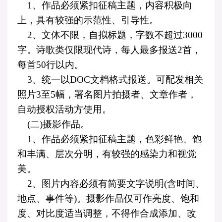
1
、作品必须紧扣征稿主题，内容积极向
上，具有较强的示范性、引导性。
2
、文体不限，自拟标题，字数不超过
3000
字。诗歌类仅限现代诗，每人最多报送
2
首，
每首
50
行以内。
3
、统一以
DOC
文档格式报送。可配发相关
照片
3
至
5
幅，署名图片拍摄者、文章作者，
自动授权活动方使用。
(
二
)
摄影作品。
1
、作品必须紧扣征稿主题，色彩鲜艳、饱
和丰满、层次分明，有较强的感染力和视觉
美。
2
、图片内容必须有简要文字说明
(
含时间、
地点、事件等
)
。摄影作品仅可作亮度、饱和
度、对比度适当调整，不得作合成添加、改