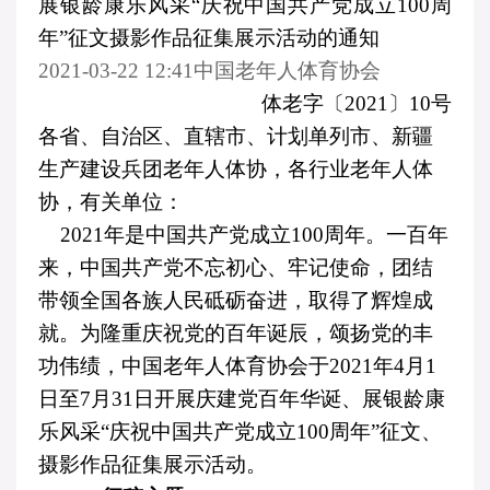
展银龄康乐风采“庆祝中国共产党成立
100
周
年”征文摄影作品征集展示活动的通知
2021-03-22 12:41
中国老年人体育协会
体老字〔
2021
〕
10
号
各省、自治区、直辖市、计划单列市、新疆
生产建设兵团老年人体协，各行业老年人体
协，有关单位：
2021
年是中国共产党成立
100
周年。一百年
来，中国共产党不忘初心、牢记使命，团结
带领全国各族人民砥砺奋进，取得了辉煌成
就。为隆重庆祝党的百年诞辰，颂扬党的丰
功伟绩，中国老年人体育协会于
2021
年
4
月
1
日至
7
月
31
日开展庆建党百年华诞、展银龄康
乐风采“庆祝中国共产党成立
100
周年”征文、
摄影作品征集展示活动。