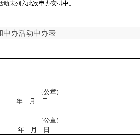
活动未
列入此次申办安排中。
和申办活动申办表
(
公章
)
年
月
日
(
公章
)
年
月
日