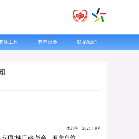
老体工作
老年园地
联系我们
知
体老字〔
2021
〕
9
号
各专项
(
推广
)
委员会，有关单位：