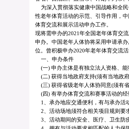
为深入贯彻落实健康中国战略和全民
性老年体育活动的示范、引导作用，中
体育交流和展示活动申办工作。
现将需申办的
2021
年全国老年体育交流
申办。中国老年人体协将采用申请承办
位。曾积极申办
2020
年老年体育交流活
一、申办条件
(
一
)
申办主体是有独立法人资格、能
(
二
)
获得当地政府支持
(
须有当地政
(
三
)
获得省级老年人体协同意
(
须有
(
四
)
有举办体育交流和赛事活动的经
1
、承办地应交通便利，有与承办活
2
、活动场地须符合相关项目规则要
3
、活动期间的安全、医疗、卫生防
4
、拥有与活动要求相匹配的人力保