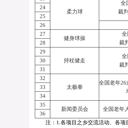
全
24
柔力球
裁
25
26
27
全
健身球操
裁
28
29
全
30
持杖健走
裁
31
32
全国老年
26
33
太极拳
34
35
新闻委员会
全国老年
36
注：
1.
各项目之乡交流活动、各项