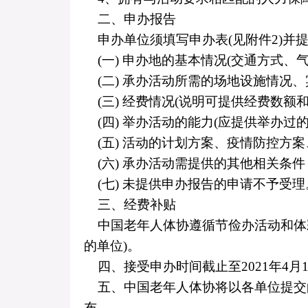
二、申办报告
申办单位须填写申办表
(
见附件
2)
并
(
一
)
申办地的基本情况
(
交通方式、
(
二
)
承办活动所需的场地设施情况、
(
三
)
经费情况
(
说明可提供经费数额
(
四
)
举办活动的能力
(
应提供举办过
(
五
)
活动的计划方案、疫情防控方案
(
六
)
承办活动需提供的其他相关条件
(
七
)
未提供申办报告的申请不予受理
三、经费补贴
中国老年人体协遵循节俭办活动和体
的单位
)
。
四、接受申办时间截止至
2021
年
4
月
五、中国老年人体协将以各单位提交
布。