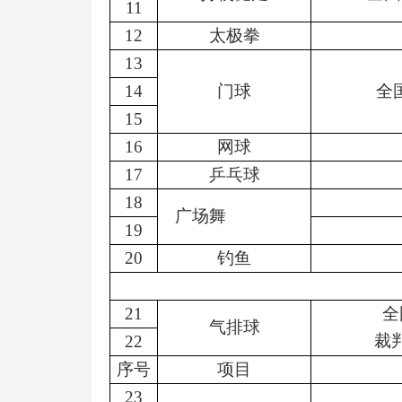
11
12
太极拳
13
14
门球
全
15
16
网球
17
乒乓球
18
广场舞
19
20
钓鱼
21
全
气排球
裁
22
序号
项目
23