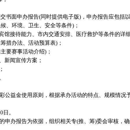
提交书面申办报告
(
同时提供电子版
)
，申办报告应包括
气候、环境、卫生、安全等条件
)
；
宾馆接待能力、市内交通安排、医疗救护等条件的详
和筹措办法、活动预算表
)
；
的主要赛事活动介绍
)
；
、新闻宣传方案；
；
。
彩公益金使用原则，根据承办活动的特点、规模情况
10
日。
的申办报告为依据，组织相关专
(
推、筹
)
委会审核，确