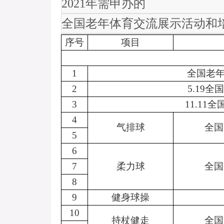
2021
年需申办的
全国老年体育交流展示活动和
序号
项目
1
全国老
2
5.19
全国
3
11.11
全
4
气排球
全国
5
6
7
柔力球
全国
8
9
健身球操
10
持杖健走
全国