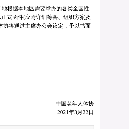
各地根据本地区需要举办的各类全国性
以正式函件
(
应附详细筹备、组织方案及
体协将通过主席办公会议定，予以书面
中国老年人体协
2021
年
3
月
22
日