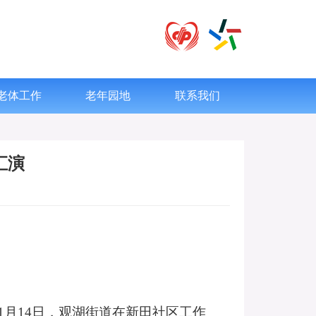
老体工作
老年园地
联系我们
汇演
1
月
14
日，观湖街道在新田社区工作