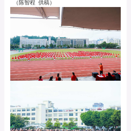
（陈智程 供稿）