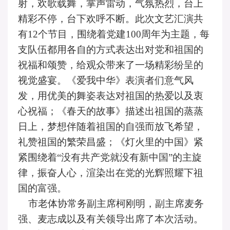
射，欢歌载舞，掌声雷动，气氛热烈，台上
精彩不停，台下欢呼不断。此次文艺汇演共
有
12个节目，围绕着党建100周年为主题，每
支队伍都用各自的方式表达出对党和祖国的
祝福和颂赞，给观众带来了一场精彩纷呈的
视觉盛宴。《爱我中华》表演者们意气风
发，用优美的舞姿表达对祖国的热爱以及衷
心祝福；《春天的故事》描述出祖国的蒸蒸
日上，梦想伴随着祖国的自强而放飞希望，
礼赞祖国的繁荣昌盛；《灯火里的中国》紧
紧围绕着“没有共产党就没有新中国”的主旋
律，振奋人心，渲染出在党的光辉照耀下祖
国的富强。
市老体协常务副主席柯刚明，副主席麦务
强、麦志成以及有关领导出席了本次活动。