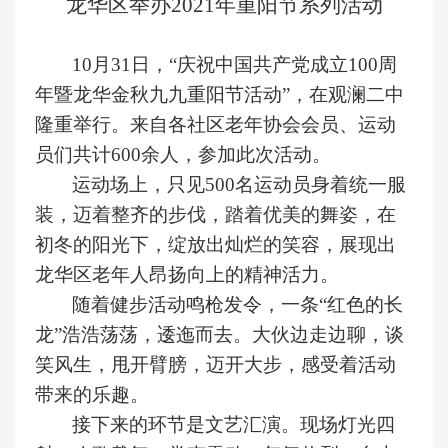
龙华区举办
2021年重阳节系列活动
10月31日，
“
庆祝中国共产党成立
100周
年暨龙华金秋九九重阳节活动
”
，在观澜二中
隆重举行
。
来自各
社区老年协会
会员、
运动
员们共计
600余人
，参加此次活动
。
运动场上，只见
500名运动员身着统一服
装，
迈着
整齐的
步伐
，
踏着
优美的舞姿，
在
初冬的
阳光
下，绽放出灿烂的
笑容
，
展现
出
龙华区老年人
昂扬向上
的精神活力。
随着健步活动
鸣枪发令，一条
“红色的长
龙”浩浩荡荡，
逶迤而去。
大伙边走边聊，谈
笑风生，甩开臂膀，迈开大步，感受着活动
带来的乐趣。
接下来的环节是文艺汇演。
现场灯光四