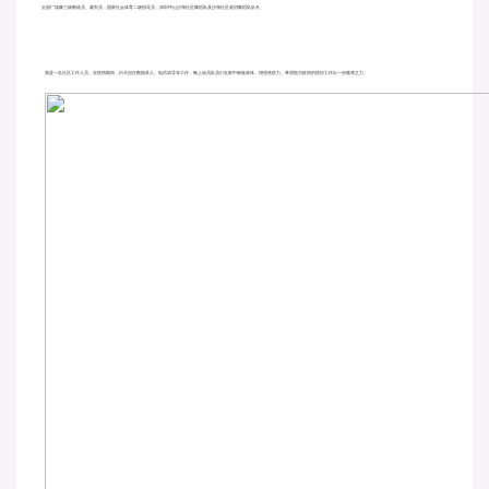
全国广场舞三级教练员、裁判员，国家社会体育二级指导员，深圳坪山沙湖社区舞蹈队及沙湖社区老协舞蹈队队长。
我是一名社区工作人员，在疫情期间，白天担任数据录入、电话劝导等工作，晚上动员队员们在家中锻炼身体，增强免疫力，希望能为疫情的防控工作出一份微薄之力。