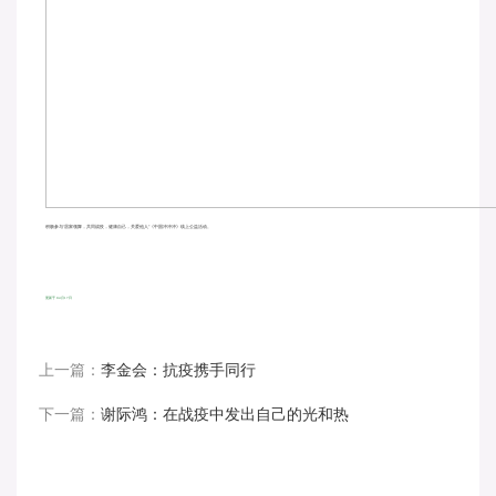
积极参与“居家领舞，共同战疫，健康自己，关爱他人”《中国冲冲冲》线上公益活动。
00:54
更新于 04月17日
上一篇：
李金会：抗疫携手同行
下一篇：
谢际鸿：在战疫中发出自己的光和热