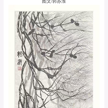
图文
/
郭苏淮