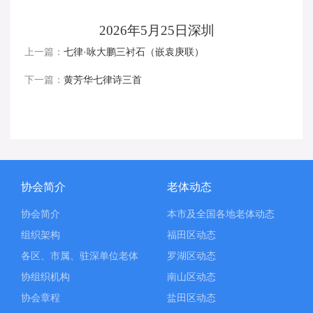
2026
年
5
月
25
日深圳
上一篇：
七律·咏大鹏三衬石（嵌袁庚联）
下一篇：
黄芳华七律诗三首
协会简介
老体动态
协会简介
本市及全国各地老体动态
组织架构
福田区动态
各区、市属、驻深单位老体
罗湖区动态
协组织机构
南山区动态
协会章程
盐田区动态