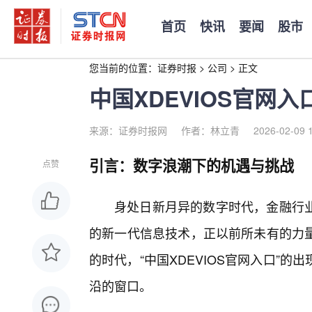
首页
快讯
要闻
股市
您当前的位置：
证券时报
>
公司
>
正文
中国XDEVIOS官网
来源：证券时报网
作者：林立青
2026-02-09 
引言：数字浪潮下的机遇与挑战
点赞
身处日新月异的数字时代，金融行
的新一代信息技术，正以前所未有的力
的时代，“中国XDEVIOS官网入口”
沿的窗口。