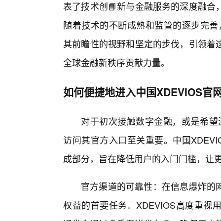
表了技术创📘新与金融服务的深度融合
随着技术的不断成熟和监管的逐步完善，
其前瞻性的视野和坚定的步伐，引领着
全球金融新秩序贡献力量。
如何便捷地进入中国XDEVIOS官
对于初次接触数字金融，或是希望深
访问其官方入口至关重要。中国XDEV
成部分，旨在降低用户的入门门槛，让
官方渠道的可靠性：在信息爆炸的
权益的首要任务。XDEVIOS高度重