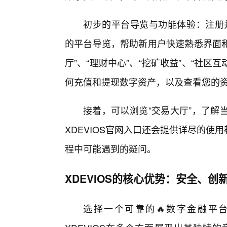
初步的平台导览与功能体验：注册并
的平台导览，帮助新用户快速熟悉界面和
厅”、“理财中心”、“挖矿收益”、“社区
何充值和提现数字资产，以及查看您的
接着，可以浏览“交易大厅”，了解
XDEVIOS官网入口还会提供详尽的使
程中可能遇到的疑问。
XDEVIOS的核心优势：安全、创
选择一个可靠的🔥数字金融平