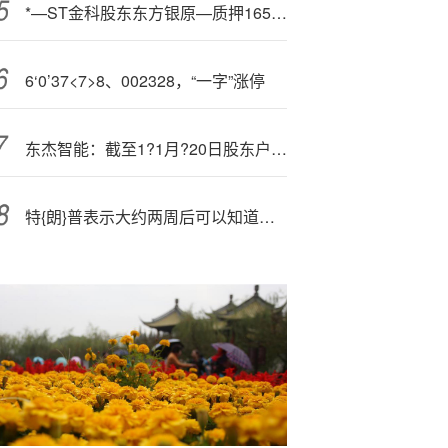
*—ST金科股东东方银原—质押1656万股 累计质押近全部持股
6‘0’37<7>8、002328，“一字”涨停
东杰智能：截至1?1月?20日股东户数为29591户
特{朗}普表示大约两周后可以知道乌克兰能否实现和平