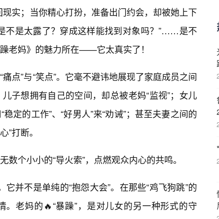
打回现实；当你精心打扮，准备出门约会，却被她上下
是不是太露了？穿成这样能找到对象吗？”……是不
躁老妈》的魅力所在——它太真实了！
痛点”与“笑点”。它毫不避讳地展现了家庭成员之间
儿子想拥有自己的空间，却总被老妈“监视”；女儿
稳定的工作”、“好男人”来“劝诫”；甚至夫妻之间的
心”打断。
无数个小小的“导火索”，点燃观众内心的共鸣。
它并不是单纯的“抱怨大会”。在那些“鸡飞狗跳”的
。老妈的🔥“暴躁”，是对儿女的另一种形式的守