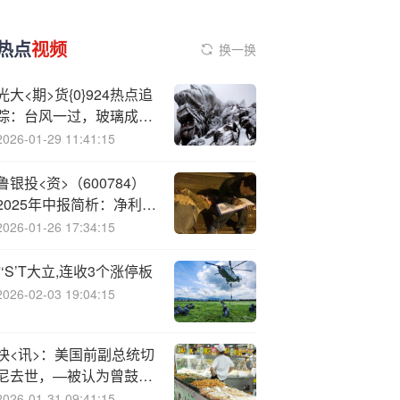
热点
视频
换一换
光大<期>货{0}924热点追
踪：台风一过，玻璃成
“期货刺客”？
2026-01-29 11:41:15
鲁银投<资>（600784）
2025年中报简析：净利润
同比下降27.35%，公司
2026-01-26 17:34:15
应收账款体量较大
*‘S’T大立,连收3个涨停板
2026-02-03 19:04:15
快<讯>：美国前副总统切
尼去世，—被认为曾鼓动
小布什发动伊拉克战争
2026-01-31 09:41:15