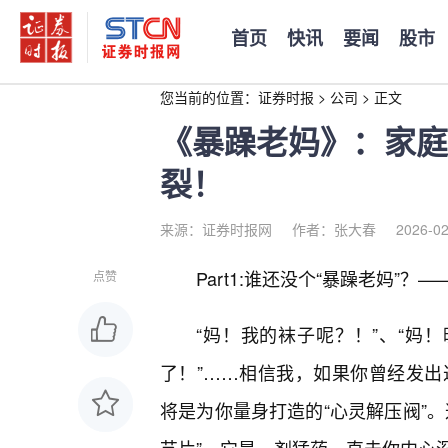
首页
快讯
要闻
股市
您当前的位置：
证券时报
>
公司
>
正文
《暴躁老妈》：家庭
裂！
来源：证券时报网
作者：张大春
2026-02
Part1:谁还没个“暴躁老妈”
点赞
“妈！我的袜子呢？！”、“妈
了！”……相信我，如果你曾经发出
将是为你量身打造的“心灵解压阀”