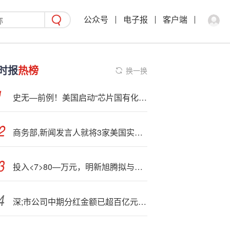
公众号
电子报
客户端
时报
热榜
换一换
史无—前例！美国启动“芯片国有化”，还想入股三星、台积电、美光等巨头
商务部,新闻发言人就将3家美国实体列入出口管制管控名单答记者问
投入<7>80—万元，明新旭腾拟与关联方成立合资公司，加码布局机器人赛道
深;市公司中期分红金额已超百亿元 头部企业带头分红