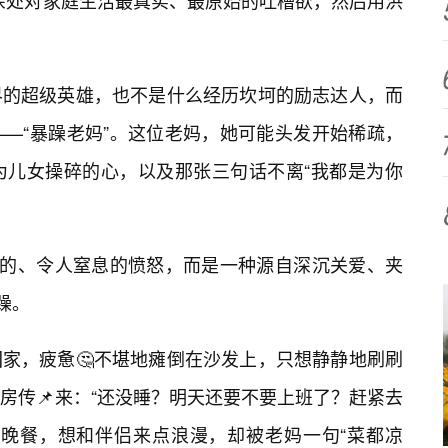
深处对家庭生活最真实、最原始的吐槽欲，然后用洪
界的超级英雄，也不是什么经历坎坷的励志达人，而
—“暴躁老妈”。这位老妈，她可能头发开始稀疏，
为儿女操碎的心，以及那张三句话不离“我都是为你
里的、令人窒息的愤怒，而是一种源自深沉关爱、夹
躁。
回家，疲惫🤔不堪地瘫倒在沙发上，只想静静地刷刷
房传📌来：“还没睡？明天还要不要上班了？赶紧去
光晚餐，想和伴侣来点浪漫，却被老妈一句“菜都凉